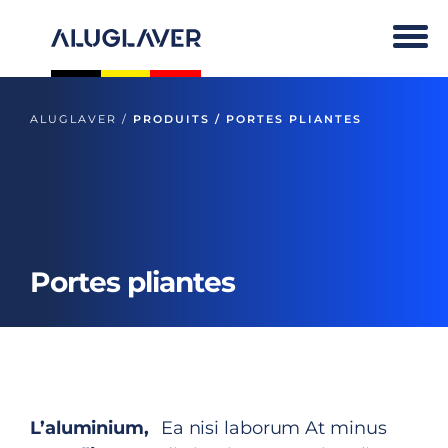
Skip
to
content
ALUGLAVER /
PRODUITS / PORTES PLIANTES
Portes pliantes
L’aluminium,
Ea nisi laborum At minus